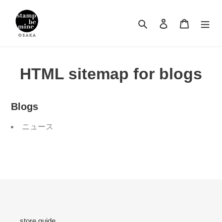
コ
ン
検索
ログイン
カート
テ
ン
ツ
に
HTML sitemap for blogs
ス
キ
ッ
プ
Blogs
す
る
ニュース
store guide