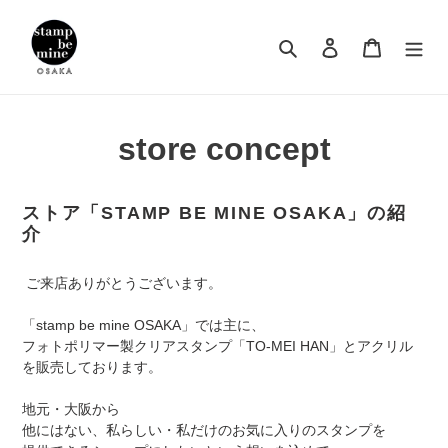
コ
ン
検索
ログイン
カート
テ
ン
ツ
に
store concept
ス
キ
ッ
プ
ストア「STAMP BE MINE OSAKA」の紹
す
介
る
ご来店ありがとうございます。
「stamp be mine OSAKA」では主に、
フォトポリマー製クリアスタンプ「TO-MEI HAN」とアクリル
を販売しております。
地元・大阪から
他にはない、私らしい・私だけのお気に入りのスタンプを