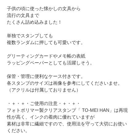
加
子供の頃に使った懐かしの文具から
す
流行の文具まで
る
たくさん詰め込みました！
単独でスタンプしても
複数ランダムに押しても可愛いです。
グリーティングカードやメモ帳の表紙
ラッピングペーパーとしても活躍しそう。
保管・管理に便利なケース付きです。
各スタンプのサイズは画像を参考にしてくださいませ。
（アクリルは付属しておりません）
・＋・＋・ご使用の注意・＋・＋・
フォトポリマー製クリアスタンプ「 TO-MEI HAN」は再現
性が高く、インクの着肉に優れていますが
素材は非常に繊細ですので、使用法を守って大切にお使い
ください。