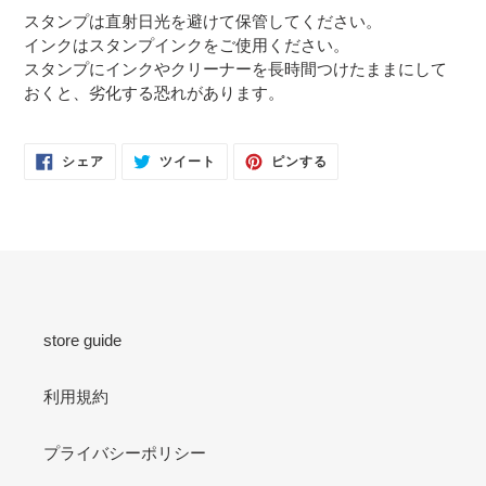
スタンプは直射日光を避けて保管してください。
インクはスタンプインクをご使用ください。
スタンプにインクやクリーナーを長時間つけたままにして
おくと、劣化する恐れがあります。
FACEBOOK
TWITTER
PINTEREST
シェア
ツイート
ピンする
で
に
で
シ
投
ピ
ェ
稿
ン
ア
す
す
す
る
る
る
store guide
利用規約
プライバシーポリシー