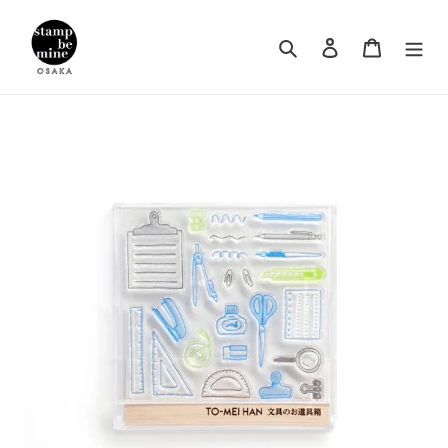
コ
ン
検索
ログイン
カート
テ
ン
ツ
に
ス
キ
ッ
プ
す
る