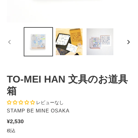
前
次
の
の
ス
ス
ラ
ラ
イ
イ
TO-MEI HAN 文具のお道具
ド
ド
箱
レビューなし
販
STAMP BE MINE OSAKA
売
通
¥2,530
元
常
税込
価