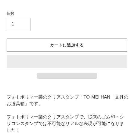
格
個数
カートに追加する
カ
ー
フォトポリマー製のクリアスタンプ「TO-MEI HAN 文具の
ト
お道具箱」です。
に
商
フォトポリマー製のクリアスタンプで、従来のゴム印・シ
品
リコンスタンプでは不可能なリアルな表現が可能になりま
を
した！
追