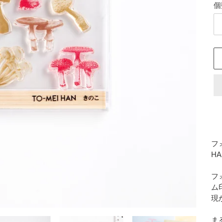
個
カ
ー
フ
ト
H
に
商
フ
品
ム
を
現
追
加
ま