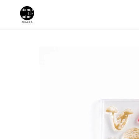
コ
ン
テ
ン
ツ
に
ス
キ
ッ
プ
す
る