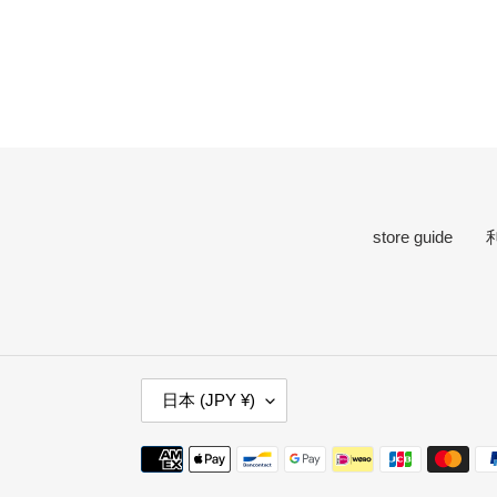
store guide
国
日本 (JPY ¥)
/
地
決
域
済