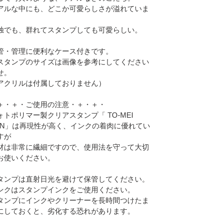
アルな中にも、どこか可愛らしさが溢れていま
。
独でも、群れてスタンプしても可愛らしい。
管・管理に便利なケース付きです。
スタンプのサイズは画像を参考にしてください
せ。
アクリルは付属しておりません）
＋・＋・ご使用の注意・＋・＋・
ォトポリマー製クリアスタンプ「 TO-MEI
AN」は再現性が高く、インクの着肉に優れてい
すが
材は非常に繊細ですので、使用法を守って大切
お使いください。
タンプは直射日光を避けて保管してください。
ンクはスタンプインクをご使用ください。
タンプにインクやクリーナーを長時間つけたま
にしておくと、劣化する恐れがあります。