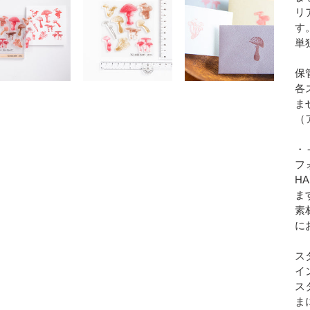
す
リ
る
す
単
保
各
ま
（
・
フ
H
ま
素
に
ス
イ
ス
ま