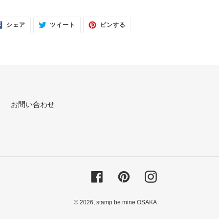
FACEBOOK
TWITTER
PINTEREST
シェア
ツイート
ピンする
で
に
で
シ
投
ピ
ェ
稿
ン
ア
す
す
す
る
る
る
お問い合わせ
Facebook
Pinterest
Instagram
© 2026,
stamp be mine OSAKA