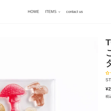
HOME
ITEMS
contact us
T
販
ST
売
通
¥2
元
常
税
価
格